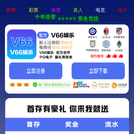
觊发k8官网-APP免费下载
关于我们
ABOUT US
首页
>
关于我们
公司介绍
企业文化
大事记
发展历程