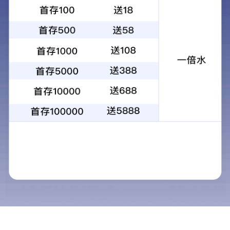
2025年
2月，党支部荣获2024年
度高新区两新领域党建工
作考核三等次，集团荣获
2024年度高新区优秀企
业
5月，集团与江西财经大
学工商管理学院签约校企
合作，通过ISO2000信息
技术、ISO27001信息安
全管理体系认证
10月，员工朱静静代表南
昌市总工会荣获江西省首
届劳动争议调解员技能竞
赛三等奖
11月，通过绿色电力管理
体系认证、AAA信用企业
认证
12月，成立修水分公司